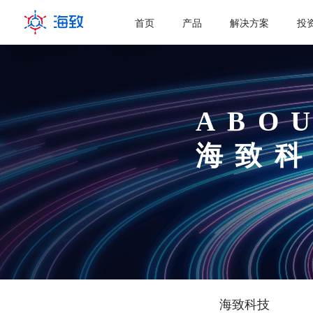
首页
产品
解决方案
投
ABOU
海致
海致科技