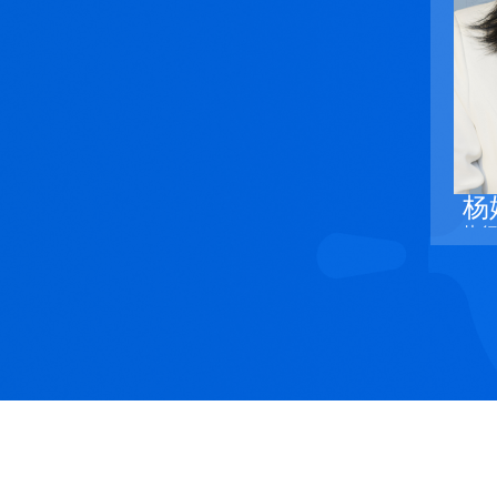
展性理论与方法,在国内
并成功应用集群架构高
机,在国产神威太湖之光
极大规模天气预报应用获
Gordon Bell奖。
杨
执
执
杨
年