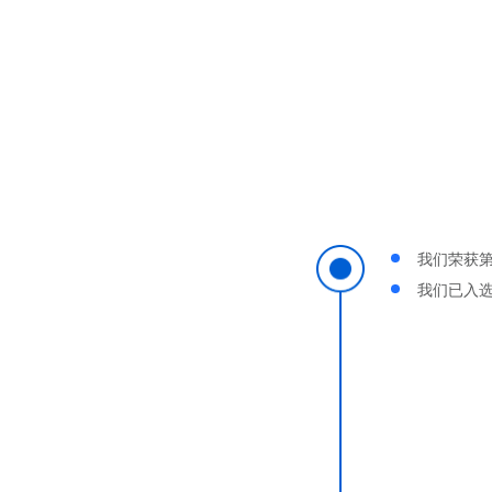
及
术
月
硕
我们已入